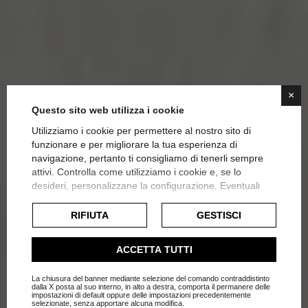
×
Questo sito web utilizza i cookie
Utilizziamo i cookie per permettere al nostro sito di
funzionare e per migliorare la tua esperienza di
navigazione, pertanto ti consigliamo di tenerli sempre
Come arredare la
attivi. Controlla come utilizziamo i cookie e, se lo
desideri, personalizzane la configurazione. Eventuali
cameretta: idee e
cookie di profilazione o commerciali verranno utilizzati
esclusivamente previa acquisizione del consenso
RIFIUTA
GESTISCI
suggerimenti.
dell'utente.
Consulta l'informativa cookie completa.
ACCETTA TUTTI
Home
Blog
Camerette
La chiusura del banner mediante selezione del comando contraddistinto
dalla X posta al suo interno, in alto a destra, comporta il permanere delle
impostazioni di default oppure delle impostazioni precedentemente
selezionate, senza apportare alcuna modifica.