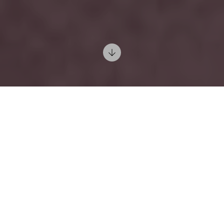
08 Novembre 2019
Arredare casa quando si è genitori può diventare
complicato, non bisogna considerare solo le proprie
esigenze e gusti ma bisogna prima di tutto creare
ambienti a misura di bambino: comodi, funzionali e
soprattutto sicuri.
Questo non significa rinunciare a mobili belli, ricercati
e di design; con l'aiuto di personale esperto potrai
ricreare la casa dei tuoi sogni ma a portata di bambini.