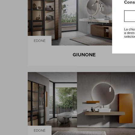
Consu
La chiu
a destr
selezio
EDONÉ
GIUNONE
EDONÉ