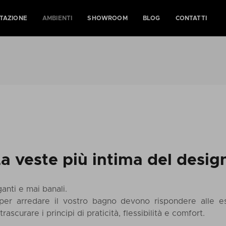
TAZIONE
AMBIENTI
SHOWROOM
BLOG
CONTATTI
a veste più intima del desig
ganti e mai banali.
i per arredare il vostro bagno devono rispondere alle es
rascurare i principi di praticità, flessibilità e comfort.