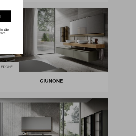
I
in alto
ente
EDONÉ
GIUNONE