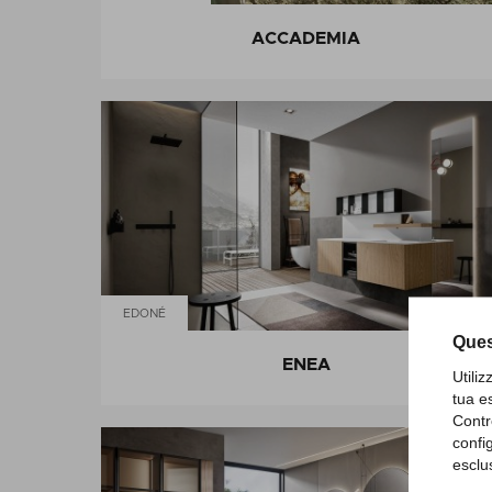
ACCADEMIA
EDONÉ
Ques
ENEA
Utili
tua e
Contr
confi
esclu