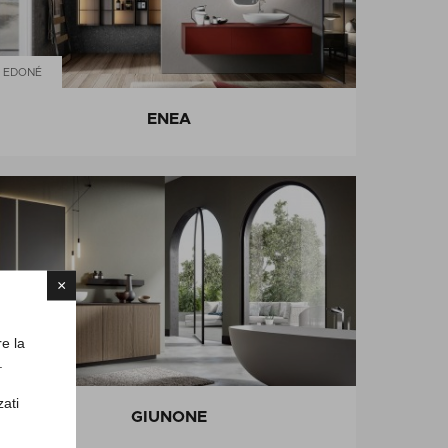
EDONÉ
ENEA
×
re la
.
EDONÉ
zati
GIUNONE