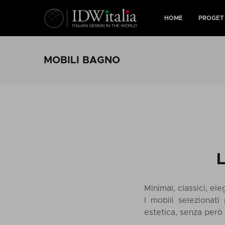
HOME
PROGET
MOBILI BAGNO
L
Minimal, classici, ele
I mobili selezionat
estetica, senza però t