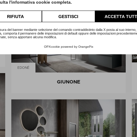
lta l'informativa cookie completa.
RIFIUTA
GESTISCI
ACCETTA TUTT
sura del banner mediante selezione del comando contraddistinto dalla X posta al suo interno, 
a, comporta il permanere delle impostazioni di default oppure delle impostazioni precedentem
nate, senza apportare alcuna modifica.
OPXcookie
powered by
OrangePix
EDONÉ
GIUNONE