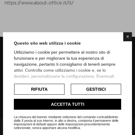
https://www.about-office.it/it/
×
Questo sito web utilizza i cookie
Home style solution in Italia
Utilizziamo i cookie per permettere al nostro sito di
Repubblica Ceca, Dubai, Nigeria
funzionare e per migliorare la tua esperienza di
navigazione, pertanto ti consigliamo di tenerli sempre
attivi. Controlla come utilizziamo i cookie e, se lo
desideri, personalizzane la configurazione. Eventuali
cookie di profilazione o commerciali verranno utilizzati
esclusivamente previa acquisizione del consenso
RIFIUTA
GESTISCI
dell'utente.
On social networks
Consulta l'informativa cookie completa.
ACCETTA TUTTI
La chiusura del banner mediante selezione del comando contraddistinto
dalla X posta al suo interno, in alto a destra, comporta il permanere delle
impostazioni di default oppure delle impostazioni precedentemente
selezionate, senza apportare alcuna modifica.
Su di noi: