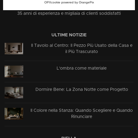
Progettazione e vendita cucine a Biella, Praga, Dubai, Nigeria e
OPXcookie
powered by
OrangePix
tutto quanto riguarda la casa gli hotels e gli spazi pubblici. Con
35 anni di esperienza e migliaia di clienti soddisfatti
ULTIME NOTIZIE
Il Tavolo al Centro: Il Pezzo Più Usato della Casa e
il Più Trascurato
L'ombra come materiale
Dormire Bene: La Zona Notte come Progetto
Il Colore nella Stanza: Quando Scegliere e Quando
Rinunciare