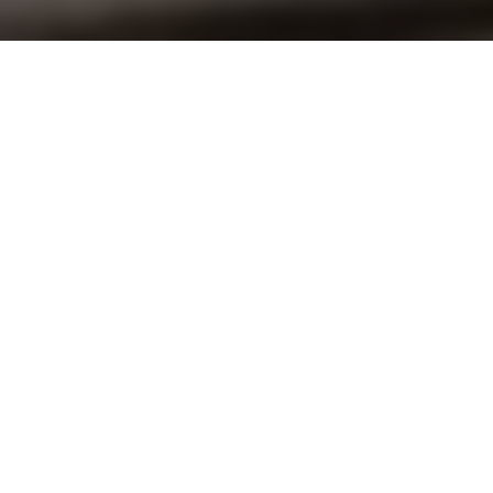
22 Agosto 2025
1. Arredi Pieghevoli e Facili da Riporre
Se hai mobili da esterno o complementi poco
utilizzati, è il momento giusto per metterli al riparo:
Scegli arredi pieghevoli o impilabili per balconi e
terrazze.
Riponi sedie, tavolini e pouf in spazi coperti o
all’interno, se possibile.
Proteggi con teli leggeri ma traspiranti, meglio se in
tessuto tecnico.
Consiglio: se non hai spazio per riporre, prediligi