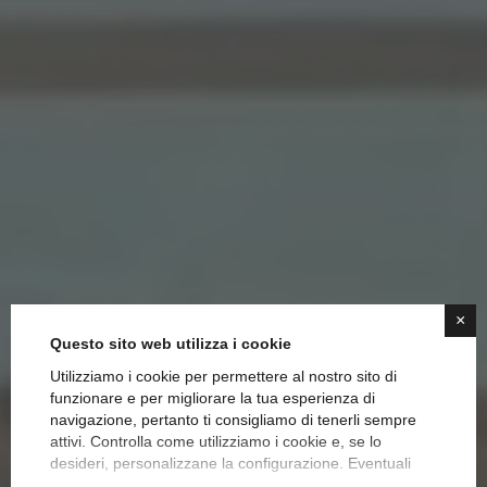
×
Questo sito web utilizza i cookie
Utilizziamo i cookie per permettere al nostro sito di
funzionare e per migliorare la tua esperienza di
Arredare per chi è Partito:
navigazione, pertanto ti consigliamo di tenerli sempre
attivi. Controlla come utilizziamo i cookie e, se lo
Come Proteggere e
desideri, personalizzane la configurazione. Eventuali
cookie di profilazione o commerciali verranno utilizzati