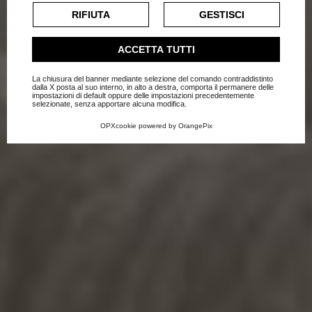
“Chiudere” Bene Casa in
esclusivamente previa acquisizione del consenso
RIFIUTA
GESTISCI
dell'utente.
Vacanza
Consulta l'informativa cookie completa.
ACCETTA TUTTI
Home
Blog
Consigli
La chiusura del banner mediante selezione del comando contraddistinto
dalla X posta al suo interno, in alto a destra, comporta il permanere delle
impostazioni di default oppure delle impostazioni precedentemente
selezionate, senza apportare alcuna modifica.
OPXcookie
powered by
OrangePix