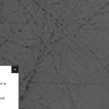
×
re la
.
zati
avo