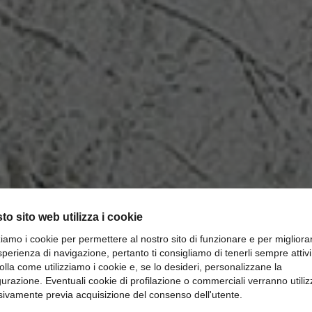
to sito web utilizza i cookie
zziamo i cookie per permettere al nostro sito di funzionare e per migliora
sperienza di navigazione, pertanto ti consigliamo di tenerli sempre attivi
olla come utilizziamo i cookie e, se lo desideri, personalizzane la
gurazione. Eventuali cookie di profilazione o commerciali verranno utiliz
redare in stile nordico scandin
sivamente previa acquisizione del consenso dell'utente.