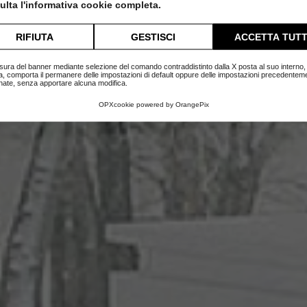
lta l'informativa cookie completa.
Home
Blog
Novità
RIFIUTA
GESTISCI
ACCETTA TUTT
sura del banner mediante selezione del comando contraddistinto dalla X posta al suo interno, 
a, comporta il permanere delle impostazioni di default oppure delle impostazioni precedentem
nate, senza apportare alcuna modifica.
OPXcookie
powered by
OrangePix