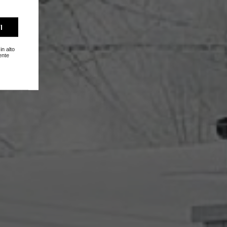
I
in alto
ente