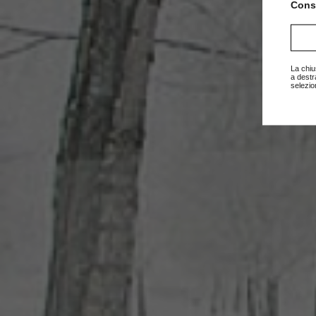
Consu
La chiu
a destr
selezio