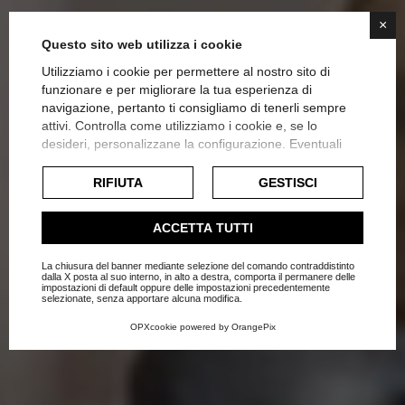
×
Questo sito web utilizza i cookie
Utilizziamo i cookie per permettere al nostro sito di
funzionare e per migliorare la tua esperienza di
navigazione, pertanto ti consigliamo di tenerli sempre
attivi. Controlla come utilizziamo i cookie e, se lo
Lavorare da casa? Idee per
desideri, personalizzane la configurazione. Eventuali
cookie di profilazione o commerciali verranno utilizzati
realizzare uno spazio office
esclusivamente previa acquisizione del consenso
RIFIUTA
GESTISCI
dell'utente.
Home
Blog
Ufficio
Consulta l'informativa cookie completa.
ACCETTA TUTTI
La chiusura del banner mediante selezione del comando contraddistinto
dalla X posta al suo interno, in alto a destra, comporta il permanere delle
impostazioni di default oppure delle impostazioni precedentemente
selezionate, senza apportare alcuna modifica.
OPXcookie
powered by
OrangePix