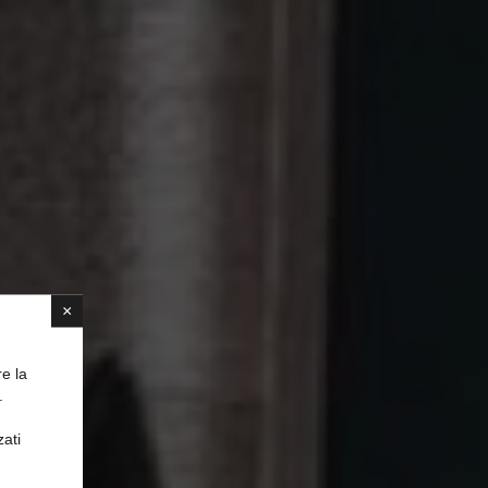
×
re la
.
zati