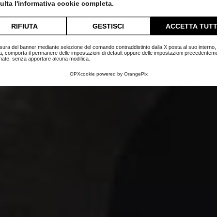
lta l'informativa cookie completa.
Home
Blog
Novità
RIFIUTA
GESTISCI
ACCETTA TUTT
sura del banner mediante selezione del comando contraddistinto dalla X posta al suo interno, 
a, comporta il permanere delle impostazioni di default oppure delle impostazioni precedentem
nate, senza apportare alcuna modifica.
OPXcookie
powered by
OrangePix