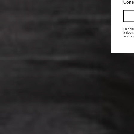
Consu
La chiu
a destr
selezio