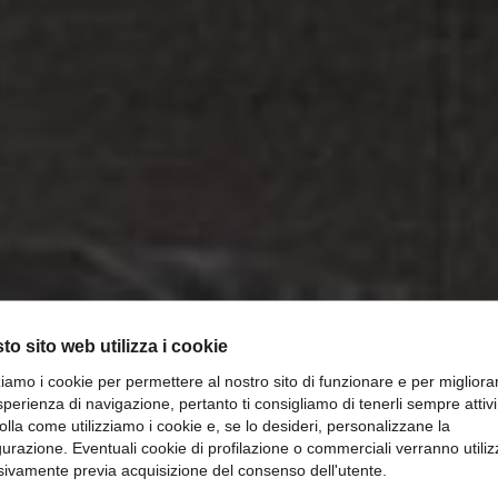
to sito web utilizza i cookie
zziamo i cookie per permettere al nostro sito di funzionare e per migliora
sperienza di navigazione, pertanto ti consigliamo di tenerli sempre attivi
olla come utilizziamo i cookie e, se lo desideri, personalizzane la
gurazione. Eventuali cookie di profilazione o commerciali verranno utiliz
Tendenze colore arredo 2019
sivamente previa acquisizione del consenso dell'utente.