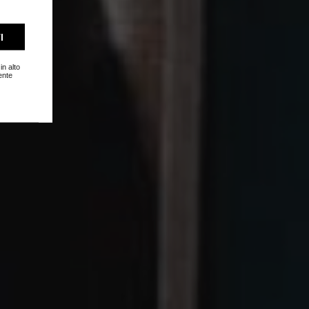
I
in alto
ente