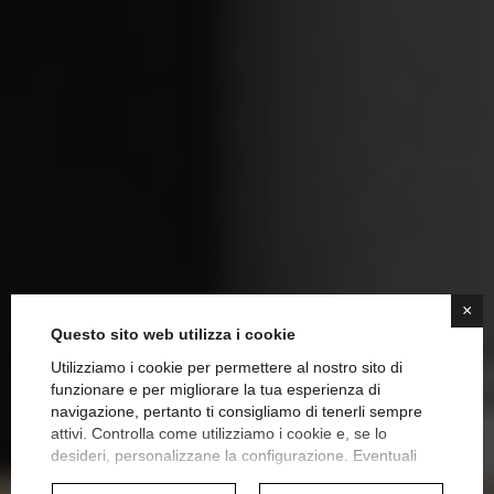
×
Questo sito web utilizza i cookie
Utilizziamo i cookie per permettere al nostro sito di
funzionare e per migliorare la tua esperienza di
navigazione, pertanto ti consigliamo di tenerli sempre
attivi. Controlla come utilizziamo i cookie e, se lo
Le cucine moderne di
desideri, personalizzane la configurazione. Eventuali
cookie di profilazione o commerciali verranno utilizzati