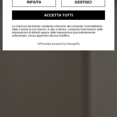
Arredo3
esclusivamente previa acquisizione del consenso
RIFIUTA
GESTISCI
dell'utente.
Home
Blog
Cucine
Consulta l'informativa cookie completa.
ACCETTA TUTTI
La chiusura del banner mediante selezione del comando contraddistinto
dalla X posta al suo interno, in alto a destra, comporta il permanere delle
impostazioni di default oppure delle impostazioni precedentemente
selezionate, senza apportare alcuna modifica.
OPXcookie
powered by
OrangePix