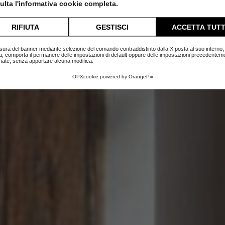
lta l'informativa cookie completa.
Home
Blog
Giorno
RIFIUTA
GESTISCI
ACCETTA TUTT
sura del banner mediante selezione del comando contraddistinto dalla X posta al suo interno, 
a, comporta il permanere delle impostazioni di default oppure delle impostazioni precedentem
nate, senza apportare alcuna modifica.
OPXcookie
powered by
OrangePix