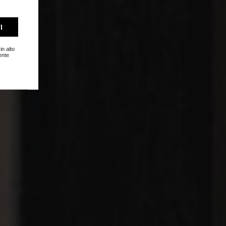
I
in alto
ente