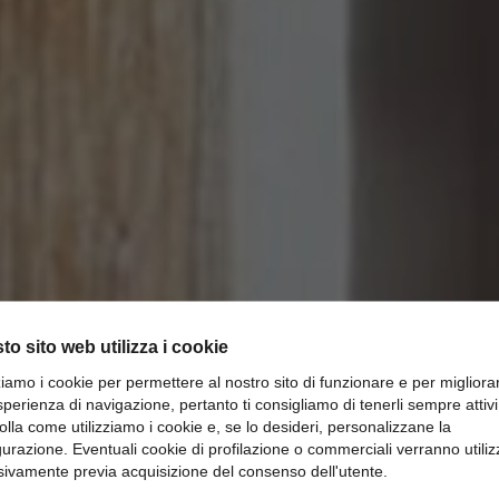
to sito web utilizza i cookie
zziamo i cookie per permettere al nostro sito di funzionare e per migliora
sperienza di navigazione, pertanto ti consigliamo di tenerli sempre attivi
olla come utilizziamo i cookie e, se lo desideri, personalizzane la
gurazione. Eventuali cookie di profilazione o commerciali verranno utiliz
Biblioteca come Arredo di Pens
sivamente previa acquisizione del consenso dell'utente.