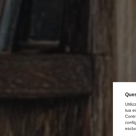
Ques
Utili
tua e
Contr
confi
La 
esclu