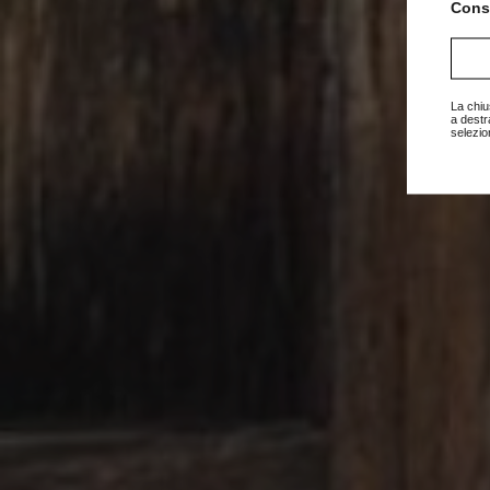
Consu
La chiu
a destr
selezio