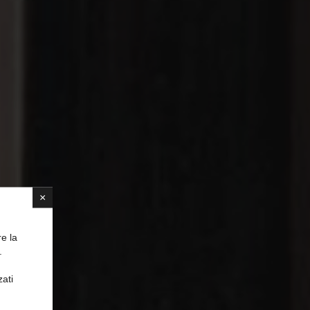
×
re la
.
zati
iero