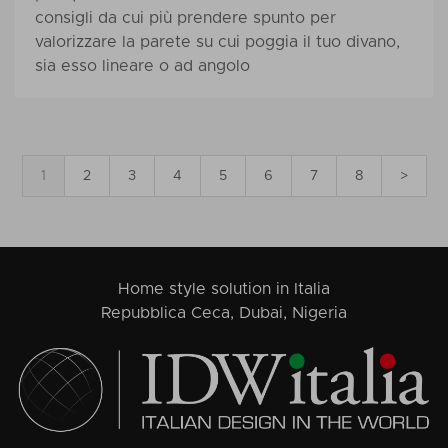
consigli da cui più prendere spunto per
valorizzare la parete su cui poggia il tuo divano,
sia esso lineare o ad angolo
1
2
3
4
5
6
7
8
>
Home style solution in Italia
Repubblica Ceca, Dubai, Nigeria