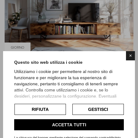
GIORNO
×
Questo sito web utilizza i cookie
25 Luglio 2025
Come Scegliere il Mobile TV Perfetto: Tra
Utilizziamo i cookie per permettere al nostro sito di
Estetica e Funzionalità
funzionare e per migliorare la tua esperienza di
navigazione, pertanto ti consigliamo di tenerli sempre
attivi. Controlla come utilizziamo i cookie e, se lo
Il mobile TV è uno degli arredi più sottovalutati…
desideri, personalizzane la configurazione. Eventuali
finché non serve davvero. È il punto focale della
cookie di profilazione o commerciali verranno utilizzati
esclusivamente previa acquisizione del consenso
zona giorno, ospita la televisione (spesso
RIFIUTA
GESTISCI
dell'utente.
protagonista), ma anche decoder, consolle, libri
e oggetti decorativi. Deve quindi essere
Consulta l'informativa cookie completa.
ACCETTA TUTTI
funzionale, proporzionato, esteticamente
La chiusura del banner mediante selezione del comando contraddistinto