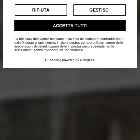
appassionatamente... in
cookie di profilazione o commerciali verranno utilizzati
esclusivamente previa acquisizione del consenso
RIFIUTA
GESTISCI
cucina!
dell'utente.
Consulta l'informativa cookie completa.
ACCETTA TUTTI
Home
Blog
Cucine
La chiusura del banner mediante selezione del comando contraddistinto
dalla X posta al suo interno, in alto a destra, comporta il permanere delle
impostazioni di default oppure delle impostazioni precedentemente
selezionate, senza apportare alcuna modifica.
OPXcookie
powered by
OrangePix