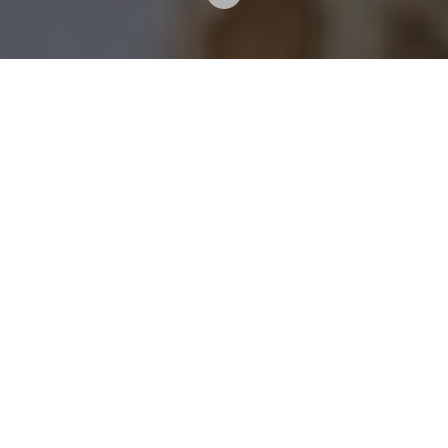
23 Dicembre 2016
Cucine che interpretano stili di vita contemporanei,
progetti che vestono con sapienza ed eleganza gli
spazi del vivere quotidiano, linee compositive che si
intersecano creando ambienti unici e funzionali... le
cucine Cesar sono cucine da vivere!
Riunirsi in un ambiente caldo e famigliare e divertirsi
cucinando è il miglior modo di passare le feste, e
farlo in cucina a misura delle vostre necessità è
ancora meglio! Per la vostra famiglia, i vostri figli e la
vostra quotidianità le migliori soluzioni! La capacità
creativa e progettuale di IDW Italia saprà far vivere
una realizzazione Cesar secondo le vostre esigenze,