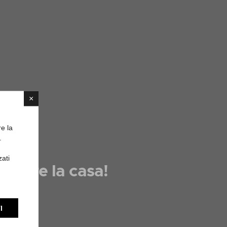
×
re la
.
zati
redare la casa!
I