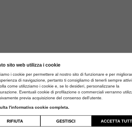
to sito web utilizza i cookie
zziamo i cookie per permettere al nostro sito di funzionare e per migliora
sperienza di navigazione, pertanto ti consigliamo di tenerli sempre attivi
olla come utilizziamo i cookie e, se lo desideri, personalizzane la
gurazione. Eventuali cookie di profilazione o commerciali verranno utiliz
na e pesca: colori estivi per ar
sivamente previa acquisizione del consenso dell'utente.
lta l'informativa cookie completa.
Home
Blog
Novità
RIFIUTA
GESTISCI
ACCETTA TUTT