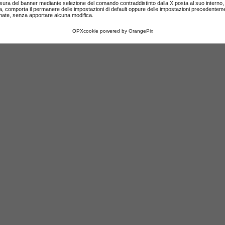
sura del banner mediante selezione del comando contraddistinto dalla X posta al suo interno, 
a, comporta il permanere delle impostazioni di default oppure delle impostazioni precedentem
nate, senza apportare alcuna modifica.
OPXcookie
powered by
OrangePix