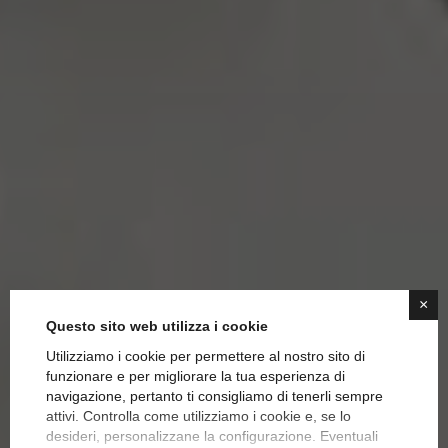
×
Questo sito web utilizza i cookie
Utilizziamo i cookie per permettere al nostro sito di
funzionare e per migliorare la tua esperienza di
navigazione, pertanto ti consigliamo di tenerli sempre
attivi. Controlla come utilizziamo i cookie e, se lo
6 segreti per portare
desideri, personalizzane la configurazione. Eventuali