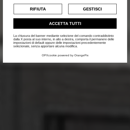
cookie di profilazione o commerciali verranno utilizzati
l'estate in casa
esclusivamente previa acquisizione del consenso
RIFIUTA
GESTISCI
dell'utente.
Home
Blog
Novità
Consulta l'informativa cookie completa.
ACCETTA TUTTI
La chiusura del banner mediante selezione del comando contraddistinto
dalla X posta al suo interno, in alto a destra, comporta il permanere delle
impostazioni di default oppure delle impostazioni precedentemente
selezionate, senza apportare alcuna modifica.
OPXcookie
powered by
OrangePix