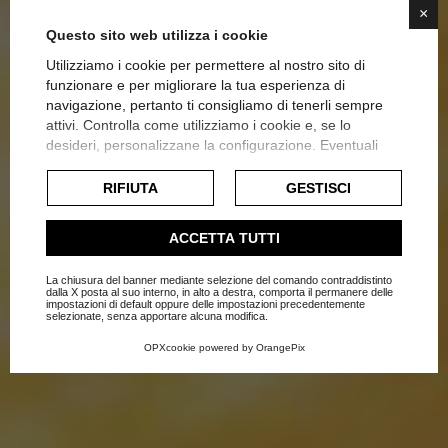
×
Questo sito web utilizza i cookie
Utilizziamo i cookie per permettere al nostro sito di
funzionare e per migliorare la tua esperienza di
navigazione, pertanto ti consigliamo di tenerli sempre
attivi. Controlla come utilizziamo i cookie e, se lo
desideri, personalizzane la configurazione. Eventuali
I PROFUMI DI CASA
cookie di profilazione o commerciali verranno utilizzati
esclusivamente previa acquisizione del consenso
RIFIUTA
GESTISCI
Home
Blog
dell'utente.
Complementi d'arredo-Accessori per la casa
Consulta l'informativa cookie completa.
ACCETTA TUTTI
La chiusura del banner mediante selezione del comando contraddistinto
dalla X posta al suo interno, in alto a destra, comporta il permanere delle
impostazioni di default oppure delle impostazioni precedentemente
selezionate, senza apportare alcuna modifica.
OPXcookie
powered by
OrangePix