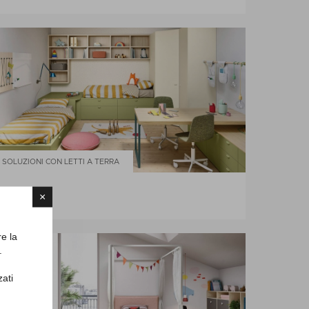
SOLUZIONI CON LETTI A TERRA
KIDS12
×
re la
.
zati