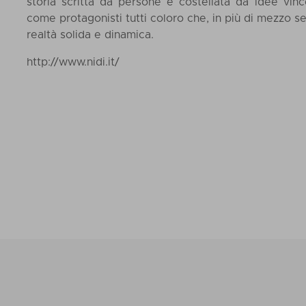
storia scritta da persone e costellata da idee vin
come protagonisti tutti coloro che, in più di mezzo s
realtà solida e dinamica.
http://www.nidi.it/