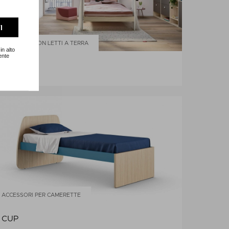
I
SOLUZIONI CON LETTI A TERRA
in alto
ente
KIDS15
ACCESSORI PER CAMERETTE
CUP