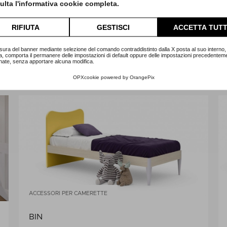
lta l'informativa cookie completa.
RIFIUTA
GESTISCI
ACCETTA TUTT
SOLUZIONI CON LETTI A TERRA
sura del banner mediante selezione del comando contraddistinto dalla X posta al suo interno, 
a, comporta il permanere delle impostazioni di default oppure delle impostazioni precedentem
nate, senza apportare alcuna modifica.
KIDS14
OPXcookie
powered by
OrangePix
ACCESSORI PER CAMERETTE
BIN