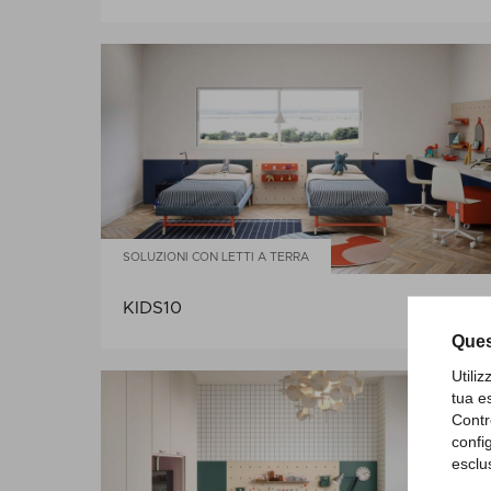
SOLUZIONI CON LETTI A TERRA
KIDS10
Ques
Utili
tua e
Contr
confi
esclu