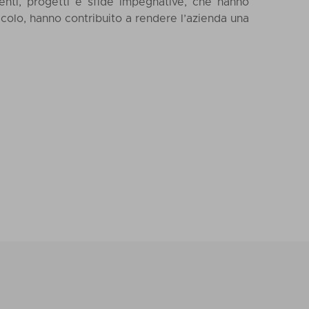
centi, progetti e sfide impegnative, che hanno
ecolo, hanno contribuito a rendere l’azienda una