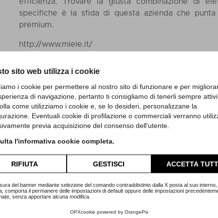
efficienza. Trovare la giusta combinazione di el
specifiche è la sfida di questa azienda che punt
premium.
http://www.miele.it/
to sito web utilizza i cookie
zziamo i cookie per permettere al nostro sito di funzionare e per migliora
sperienza di navigazione, pertanto ti consigliamo di tenerli sempre attivi
olla come utilizziamo i cookie e, se lo desideri, personalizzane la
gurazione. Eventuali cookie di profilazione o commerciali verranno utiliz
sivamente previa acquisizione del consenso dell'utente.
lta l'informativa cookie completa.
RIFIUTA
GESTISCI
ACCETTA TUTT
sura del banner mediante selezione del comando contraddistinto dalla X posta al suo interno, 
a, comporta il permanere delle impostazioni di default oppure delle impostazioni precedentem
nate, senza apportare alcuna modifica.
OPXcookie
powered by
OrangePix