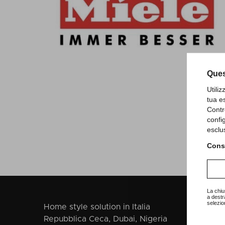
Ques
Utili
tua e
Contr
confi
esclu
Consu
La chiu
a destr
selezio
Home style solution in Italia
Repubblica Ceca, Dubai, Nigeria