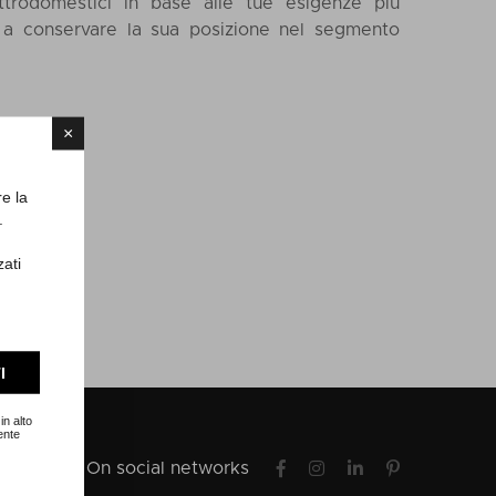
ettrodomestici in base alle tue esigenze più
a a conservare la sua posizione nel segmento
×
re la
.
zati
I
in alto
ente
On social networks