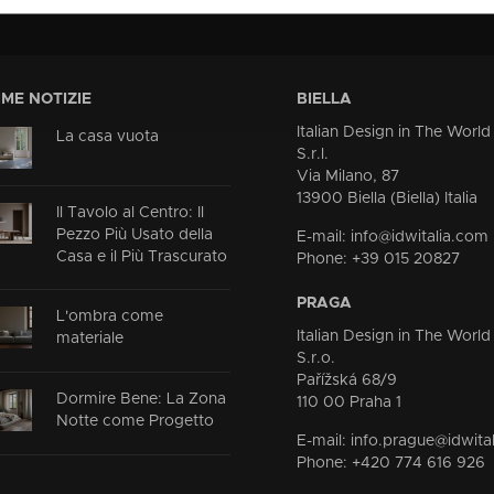
IME NOTIZIE
BIELLA
Italian Design in The World
La casa vuota
S.r.l.
Via Milano, 87
13900 Biella (Biella) Italia
Il Tavolo al Centro: Il
Pezzo Più Usato della
E-mail: info@idwitalia.com
Casa e il Più Trascurato
Phone: +39 015 20827
PRAGA
L'ombra come
Italian Design in The World
materiale
S.r.o.
Pařížská 68/9
Dormire Bene: La Zona
110 00 Praha 1
Notte come Progetto
E-mail: info.prague@idwita
Phone: +420 774 616 926