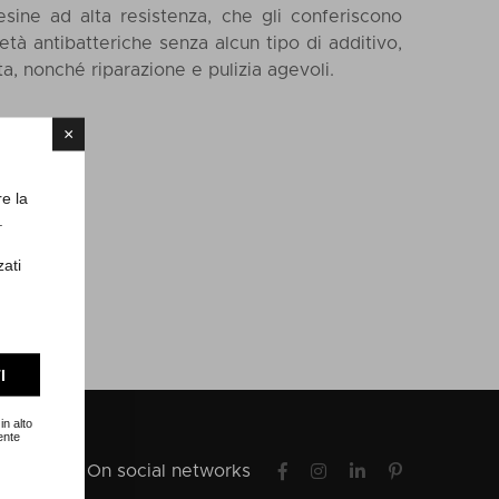
esine ad alta resistenza, che gli conferiscono
ietà antibatteriche senza alcun tipo di additivo,
a, nonché riparazione e pulizia agevoli.
×
re la
.
zati
I
in alto
ente
On social networks