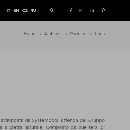
IT
EN
CZ
RU
Home
Ambienti
Partners
Krion
e, sviluppata da Systempool, azienda del Gruppo
alla pietra naturale. Composto da due terzi di