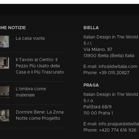
IME NOTIZIE
BIELLA
Italian Design in The World
La casa vuota
S.r.l.
Via Milano, 87
13900 Biella (Biella) Italia
Il Tavolo al Centro: Il
Pezzo Più Usato della
E-mail: info@idwitalia.com
Casa e il Più Trascurato
Phone: +39 015 20827
PRAGA
L'ombra come
Italian Design in The World
materiale
S.r.o.
Pařížská 68/9
Dormire Bene: La Zona
110 00 Praha 1
Notte come Progetto
E-mail: info.prague@idwita
Phone: +420 774 616 926