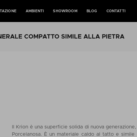
TAZIONE
AMBIENTI
SHOWROOM
BLOG
CONTATTI
INERALE COMPATTO SIMILE ALLA PIETRA
Il Krion è una superficie solida di nuova generazion
Porcelanosa. È un materiale caldo al tatto e simile 