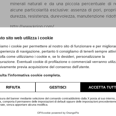
minerali naturali e da una piccola percentuale di r
alcune particolarità esclusive: assenza di pori, propr
durezza, resistenza, durevolezza, manutenzione ridott
http://www.krion.com/
to sito web utilizza i cookie
zziamo i cookie per permettere al nostro sito di funzionare e per migliora
sperienza di navigazione, pertanto ti consigliamo di tenerli sempre attivi
olla come utilizziamo i cookie e, se lo desideri, personalizzane la
gurazione. Eventuali cookie di profilazione o commerciali verranno utiliz
sivamente previa acquisizione del consenso dell'utente.
lta l'informativa cookie completa.
RIFIUTA
GESTISCI
ACCETTA TUTT
sura del banner mediante selezione del comando contraddistinto dalla X posta al suo interno, 
a, comporta il permanere delle impostazioni di default oppure delle impostazioni precedentem
nate, senza apportare alcuna modifica.
OPXcookie
powered by
OrangePix