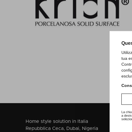
Ques
Utili
tua e
Contr
confi
esclu
Consu
La chiu
a destr
selezio
Home style solution in Italia
Repubblica Ceca, Dubai, Nigeria