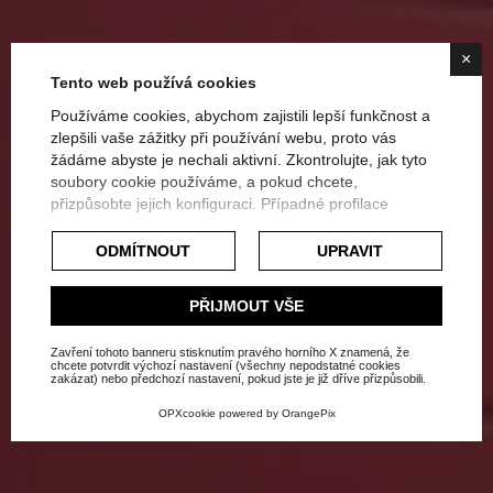
×
Tento web používá cookies
Používáme cookies, abychom zajistili lepší funkčnost a
zlepšili vaše zážitky při používání webu, proto vás
žádáme abyste je nechali aktivní. Zkontrolujte, jak tyto
Přehlídka italských
soubory cookie používáme, a pokud chcete,
přizpůsobte jejich konfiguraci. Případné profilace
interiérových dveří: které
popřípadě komerční cookies budou použity až po
získání souhlasu uživatele.
ODMÍTNOUT
UPRAVIT
vás nezklamou?
Podívejte se na rozšířené zásady týkající se
souborů cookie.
PŘIJMOUT VŠE
Domů
Blog - IDW Italia
Novinky
Zavření tohoto banneru stisknutím pravého horního X znamená, že
chcete potvrdit výchozí nastavení (všechny nepodstatné cookies
zakázat) nebo předchozí nastavení, pokud jste je již dříve přizpůsobili.
OPXcookie
powered by
OrangePix