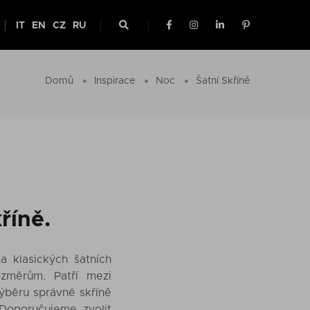
IT
EN
CZ
RU
Domů
Inspirace
Noc
Šatní Skříně
říně.
 klasických šatních
rozměrům. Patří mezi
výběru správné skříně
 Doporučujeme zvolit