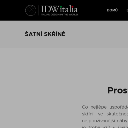
DOMŮ
ŠATNÍ SKŘÍNĚ
Pros
Co nejlépe uspořád
skříní, ve skutečno
nejpoužívanější náby
je třeba vzít v úva