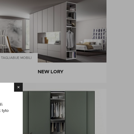
TAGLIABUE MOBILI
NEW LORY
×
ři
 tyto