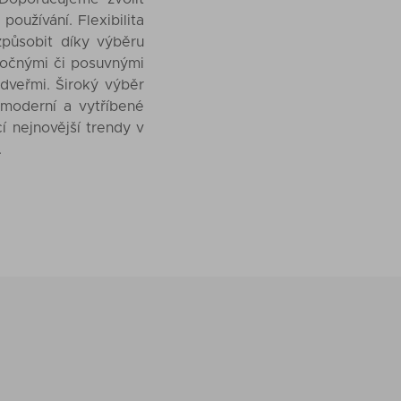
používání. Flexibilita
izpůsobit díky výběru
otočnými či posuvnými
dveřmi. Široký výběr
i moderní a vytříbené
cí nejnovější trendy v
.