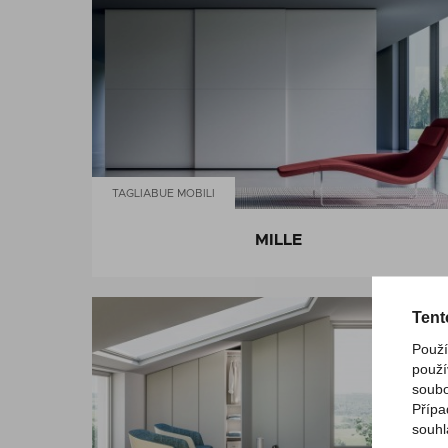
TAGLIABUE MOBILI
MILLE
Tent
Použí
použí
soubo
Přípa
souhl