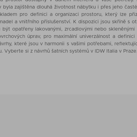
by byla zajištěna dlouhá životnost nábytku i přes jeho časté 
ákladem pro definici a organizaci prostoru, který lze př
adel a vnitřního příslušenství. K dispozici jsou skříně s 
 být opatřeny lakovanými, zrcadlovými nebo skleněnými 
povrchových úprav, pro maximální univerzálnost a definic
návrhy, které jsou v harmonii s vašimi potřebami, reflektují
lu. Vyberte si z návrhů šatních systémů v IDW Italia v Praze