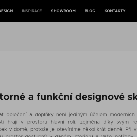
DESIGN
INSPIRACE
SHOWROOM
BLOG
KONTAKTY
torné a funkční designové sk
at oblečení a doplňky není jediným účelem moderních a
sti hrají v prostoru hlavní roli, zejména díky svým 
tek v domě, protože je otevíráme několikrát denně. Při 
hu prostor dostupný v daném interiéru a vaše potřeby.