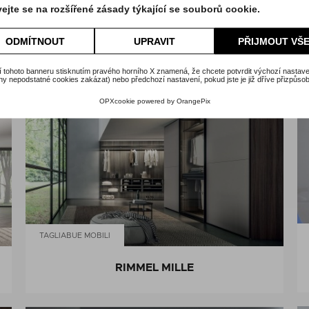
ejte se na rozšířené zásady týkající se souborů cookie.
TAGLIABUE MOBILI
ODMÍTNOUT
UPRAVIT
PŘIJMOUT VŠ
PARIGINO
 tohoto banneru stisknutím pravého horního X znamená, že chcete potvrdit výchozí nastave
y nepodstatné cookies zakázat) nebo předchozí nastavení, pokud jste je již dříve přizpůsobi
OPXcookie
powered by
OrangePix
TAGLIABUE MOBILI
RIMMEL MILLE