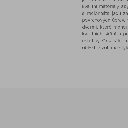
kvalitní materiály, a
a racionalita jsou z
povrchových úprav, m
dveřmi, které mohou
kvalitních skříní a 
estetiky. Originální 
oblasti životního sty