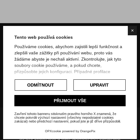
×
Interiérový design a vybavení v České republice
Tento web používá cookies
Itálii, Dubaji a Nigérii
Používáme cookies, abychom zajistili lepší funkčnost a
zlepšili vaše zážitky při používání webu, proto vás
žádáme abyste je nechali aktivní. Zkontrolujte, jak tyto
soubory cookie používáme, a pokud chcete,
přizpůsobte jejich konfiguraci. Případné profilace
popřípadě komerční cookies budou použity až po
získání souhlasu uživatele.
ODMÍTNOUT
UPRAVIT
Na sociálních sítích
Podívejte se na rozšířené zásady týkající se
souborů cookie.
PŘIJMOUT VŠE
Zavření tohoto banneru stisknutím pravého horního X znamená, že
chcete potvrdit výchozí nastavení (všechny nepodstatné cookies
O nás:
zakázat) nebo předchozí nastavení, pokud jste je již dříve přizpůsobili.
Návrh a prodej kuchyní v Praze, Bielle, Dubaji a Nigérii a dále
OPXcookie
powered by
OrangePix
všeho, co souvisí s domovem, hotely a veřejnými prostory. S
35 lety zkušeností a tisíci spokojených zákazníků.