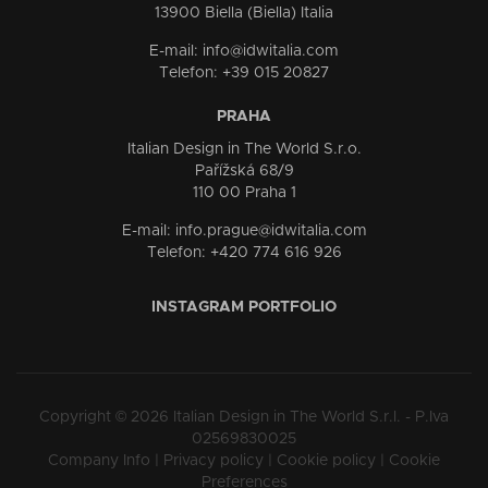
13900 Biella (Biella) Italia
E-mail: info@idwitalia.com
Telefon: +39 015 20827
PRAHA
Italian Design in The World S.r.o.
Pařížská 68/9
110 00 Praha 1
E-mail: info.prague@idwitalia.com
Telefon: +420 774 616 926
INSTAGRAM PORTFOLIO
Copyright © 2026 Italian Design in The World S.r.l. - P.Iva
02569830025
Company Info
|
Privacy policy
|
Cookie policy
|
Cookie
Preferences