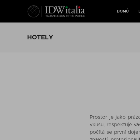
DOMŮ
HOTELY
Prostor je jako prá
vkusu, respektuje va
počítá se první dojem
znalostí, profesional