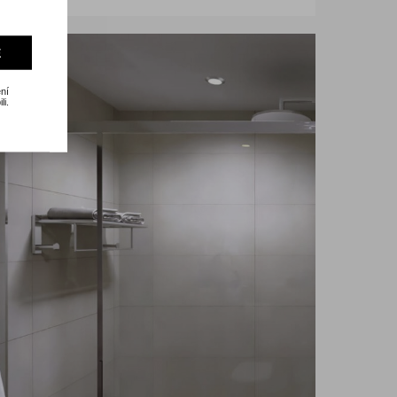
E
ní
li.