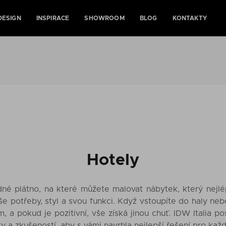
DESIGN
INSPIRACE
SHOWROOM
BLOG
KONTAKTY
Hotely
zdné plátno, na které můžete malovat nábytek, který nej
še potřeby, styl a svou funkci. Když vstoupíte do haly ne
, a pokud je pozitivní, vše získá jinou chuť. IDW Italia po
ity a zkušeností, aby s vámi navrhla nejlepší řešení pro ka