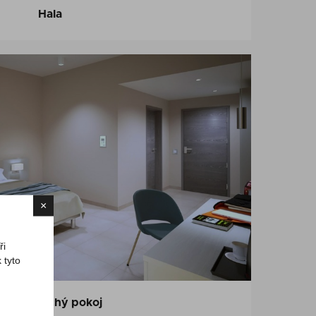
Hala
×
ři
 tyto
Jednoduchý pokoj