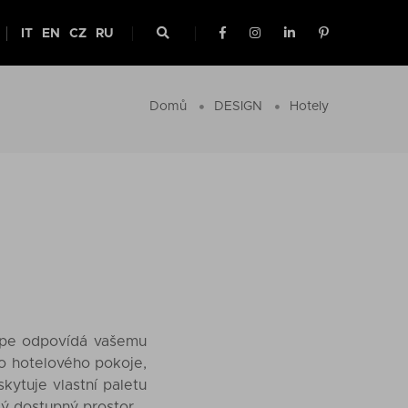
IT
EN
CZ
RU
Domů
DESIGN
Hotely
lépe odpovídá vašemu
bo hotelového pokoje,
skytuje vlastní paletu
ždý dostupný prostor.