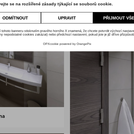
ejte se na rozšířené zásady týkající se souborů cookie.
ODMÍTNOUT
UPRAVIT
PŘIJMOUT VŠ
 tohoto banneru stisknutím pravého horního X znamená, že chcete potvrdit výchozí nastave
y nepodstatné cookies zakázat) nebo předchozí nastavení, pokud jste je již dříve přizpůsobi
OPXcookie
powered by
OrangePix
na