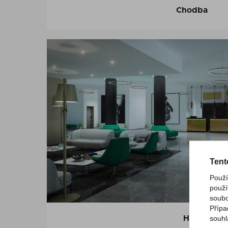
Chodba
Tent
Použí
použí
soubo
Přípa
souhl
Hala