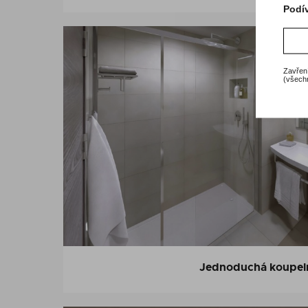
Podív
Zavření
(všechn
Jednoduchá koupel